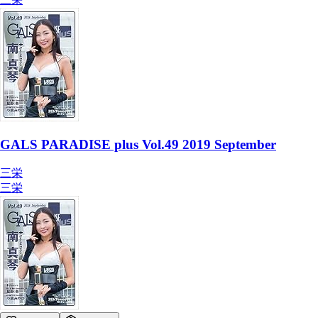
GALS PARADISE plus Vol.49 2019 September
三栄
三栄