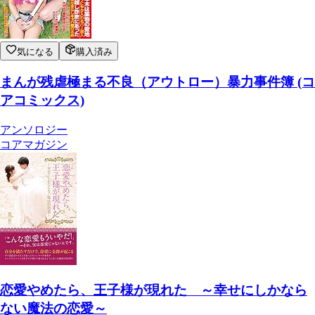
気になる
購入済み
まんが残虐極まる不良（アウトロー）暴力事件簿 (コ
アコミックス)
アンソロジー
コアマガジン
恋愛やめたら、王子様が現れた ～幸せにしかなら
ない魔法の恋愛～