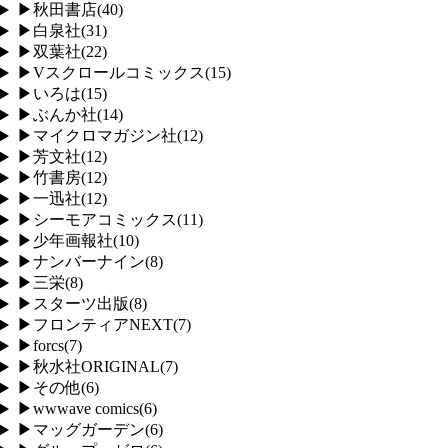
▶
秋田書店
(
40
)
▶
白泉社
(
31
)
▶
双葉社
(
22
)
▶
Vスクロールコミックス
(
15
)
▶
いろは
(
15
)
▶
ぶんか社
(
14
)
▶
マイクロマガジン社
(
12
)
▶
芳文社
(
12
)
▶
竹書房
(
12
)
▶
一迅社
(
12
)
▶
シーモアコミックス
(
11
)
▶
少年画報社
(
10
)
▶
ナンバーナイン
(
8
)
▶
三栄
(
8
)
▶
スターツ出版
(
8
)
▶
フロンティアNEXT
(
7
)
▶
forcs
(
7
)
▶
秋水社ORIGINAL
(
7
)
▶
その他
(
6
)
▶
wwwave comics
(
6
)
▶
マッグガーデン
(
6
)