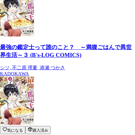
最強の鑑定士って誰のこと？ ～満腹ごはんで異世
界生活～３ (B's-LOG COMICS)
シソ, 不二原 理夏, 港瀬 つかさ
KADOKAWA
気になる
購入済み