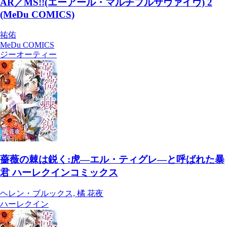
AR／MS!!(エーアール・マルチプルサヴァイヴ) 2
(MeDu COMICS)
祐佑
MeDu COMICS
ジーオーティー
薔薇の棘は鋭く:虎―エル・ティグレ―と呼ばれた暴
君 ハーレクインコミックス
ヘレン・ブルックス, 橘 花夜
ハーレクイン