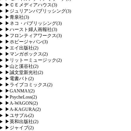
▶
ＣＥメディアハウス
(
3
)
▶
ジュリアンパブリッシング
(
3
)
▶
青泉社
(
3
)
▶
ネコ・パブリッシング
(
3
)
▶
ハースト婦人画報社
(
3
)
▶
フロンティアワークス
(
3
)
▶
ホビージャパン
(
3
)
▶
エイ出版社
(
2
)
▶
マンガボックス
(
2
)
▶
リットーミュージック
(
2
)
▶
山と溪谷社
(
2
)
▶
誠文堂新光社
(
2
)
▶
電書バト
(
2
)
▶
ライブコミックス
(
2
)
▶
GANMA!
(
2
)
▶
PsycheLoss
(
2
)
▶
A-WAGON
(
2
)
▶
A-KAGURA
(
2
)
▶
ユサブル
(
2
)
▶
英和出版社
(
2
)
▶
ジャイブ
(
2
)