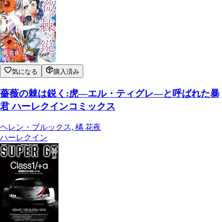
気になる
購入済み
薔薇の棘は鋭く:虎―エル・ティグレ―と呼ばれた暴
君 ハーレクインコミックス
ヘレン・ブルックス, 橘 花夜
ハーレクイン