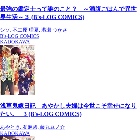
最強の鑑定士って誰のこと？ ～満腹ごはんで異世
界生活～３ (B's-LOG COMICS)
シソ, 不二原 理夏, 港瀬 つかさ
B's-LOG COMICS
KADOKAWA
浅草鬼嫁日記 あやかし夫婦は今世こそ幸せになり
たい。 3 (B's-LOG COMICS)
あやとき, 友麻碧, 藤丸豆ノ介
KADOKAWA