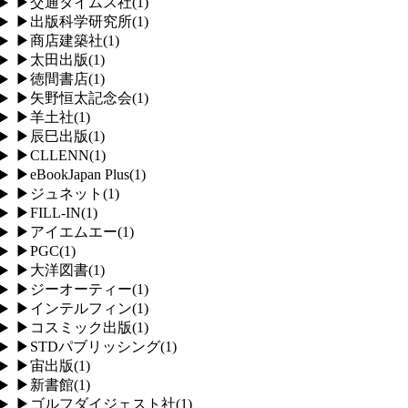
▶
交通タイムス社
(
1
)
▶
出版科学研究所
(
1
)
▶
商店建築社
(
1
)
▶
太田出版
(
1
)
▶
徳間書店
(
1
)
▶
矢野恒太記念会
(
1
)
▶
羊土社
(
1
)
▶
辰巳出版
(
1
)
▶
CLLENN
(
1
)
▶
eBookJapan Plus
(
1
)
▶
ジュネット
(
1
)
▶
FILL-IN
(
1
)
▶
アイエムエー
(
1
)
▶
PGC
(
1
)
▶
大洋図書
(
1
)
▶
ジーオーティー
(
1
)
▶
インテルフィン
(
1
)
▶
コスミック出版
(
1
)
▶
STDパブリッシング
(
1
)
▶
宙出版
(
1
)
▶
新書館
(
1
)
▶
ゴルフダイジェスト社
(
1
)