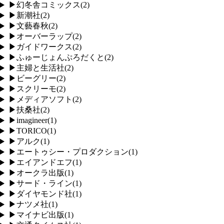
▶
幻冬舎コミックス
(
2
)
▶
新潮社
(
2
)
▶
文藝春秋
(
2
)
▶
オーバーラップ
(
2
)
▶
ガイドワークス
(
2
)
▶
ふゅーじょんぷろだくと
(
2
)
▶
主婦と生活社
(
2
)
▶
ビーグリー
(
2
)
▶
スクリーモ
(
2
)
▶
メディアソフト
(
2
)
▶
扶桑社
(
2
)
▶
imagineer
(
1
)
▶
TORICO
(
1
)
▶
アルク
(
1
)
▶
エートゥシー・プロダクション
(
1
)
▶
エイアンドエフ
(
1
)
▶
オークラ出版
(
1
)
▶
サード・ライン
(
1
)
▶
ダイヤモンド社
(
1
)
▶
ナツメ社
(
1
)
▶
マイナビ出版
(
1
)