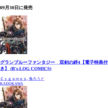
09月30日
に発売
グランブルーファンタジー 双剣の絆4【電子特典付
き】 (B's-LOG COMICS)
Ｃｙｇａｍｅｓ, 兔ろうと
KADOKAWA