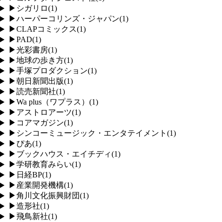
▶
シガリロ
(
1
)
▶
ハーパーコリンズ・ジャパン
(
1
)
▶
CLAPコミックス
(
1
)
▶
PAD
(
1
)
▶
光彩書房
(
1
)
▶
地球の歩き方
(
1
)
▶
手塚プロダクション
(
1
)
▶
朝日新聞出版
(
1
)
▶
読売新聞社
(
1
)
▶
Wa plus（ワプラス）
(
1
)
▶
アストロアーツ
(
1
)
▶
コアマガジン
(
1
)
▶
シンコーミュージック・エンタテイメント
(
1
)
▶
ぴあ
(
1
)
▶
ブックハウス・エイチディ
(
1
)
▶
学研教育みらい
(
1
)
▶
日経BP
(
1
)
▶
産業開発機構
(
1
)
▶
角川文化振興財団
(
1
)
▶
造形社
(
1
)
▶
飛鳥新社
(
1
)