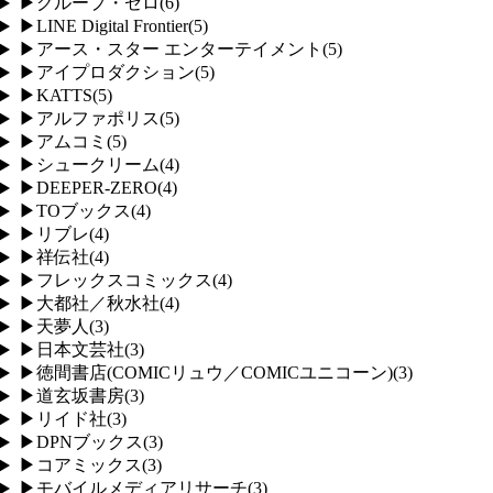
▶
グループ・ゼロ
(
6
)
▶
LINE Digital Frontier
(
5
)
▶
アース・スター エンターテイメント
(
5
)
▶
アイプロダクション
(
5
)
▶
KATTS
(
5
)
▶
アルファポリス
(
5
)
▶
アムコミ
(
5
)
▶
シュークリーム
(
4
)
▶
DEEPER-ZERO
(
4
)
▶
TOブックス
(
4
)
▶
リブレ
(
4
)
▶
祥伝社
(
4
)
▶
フレックスコミックス
(
4
)
▶
大都社／秋水社
(
4
)
▶
天夢人
(
3
)
▶
日本文芸社
(
3
)
▶
徳間書店(COMICリュウ／COMICユニコーン)
(
3
)
▶
道玄坂書房
(
3
)
▶
リイド社
(
3
)
▶
DPNブックス
(
3
)
▶
コアミックス
(
3
)
▶
モバイルメディアリサーチ
(
3
)