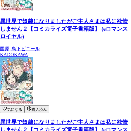
異世界で奴隷になりましたがご主人さまは私に欲情
しません２【コミカライズ電子書籍版】 (eロマンス
ロイヤル)
国原, 鳥下ビニール
KADOKAWA
気になる
購入済み
異世界で奴隷になりましたがご主人さまは私に欲情
しません２【コミカライズ電子書籍版】 (eロマンス