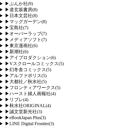
▶
ぶんか社
(
9
)
▶
道玄坂書房
(
8
)
▶
日本文芸社
(
8
)
▶
マッグガーデン
(
8
)
▶
宝島社
(
7
)
▶
オーバーラップ
(
7
)
▶
メディアソフト
(
7
)
▶
東京漫画社
(
6
)
▶
新潮社
(
6
)
▶
アイプロダクション
(
6
)
▶
Vスクロールコミックス
(
5
)
▶
幻冬舎コミックス
(
5
)
▶
アルファポリス
(
5
)
▶
大都社／秋水社
(
5
)
▶
フロンティアワークス
(
5
)
▶
ハースト婦人画報社
(
4
)
▶
リブレ
(
4
)
▶
秋水社ORIGINAL
(
4
)
▶
誠文堂新光社
(
3
)
▶
eBookJapan Plus
(
3
)
▶
LINE Digital Frontier
(
3
)