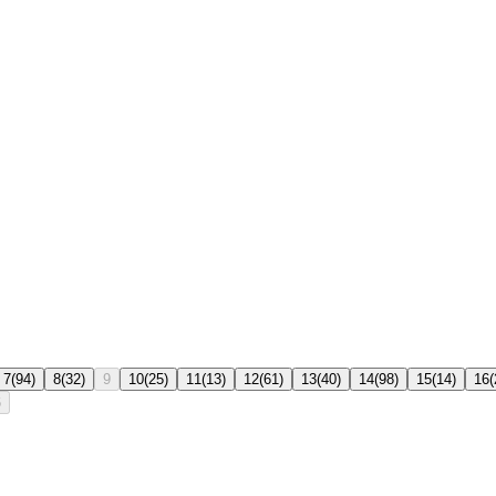
7
(
94
)
8
(
32
)
9
10
(
25
)
11
(
13
)
12
(
61
)
13
(
40
)
14
(
98
)
15
(
14
)
16
(
6