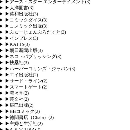
▶
アース・スター エンターテイメント
(
3
)
▶
大洋図書
(
3
)
▶
英和出版社
(
3
)
▶
コミックダイス
(
3
)
▶
コスミック出版
(
3
)
▶
ふゅーじょんぷろだくと
(
3
)
▶
インプレス
(
3
)
▶
KATTS
(
3
)
▶
朝日新聞出版
(
3
)
▶
ネコ・パブリッシング
(
3
)
▶
扶桑社
(
3
)
▶
ハーパーコリンズ・ジャパン
(
3
)
▶
エイ出版社
(
2
)
▶
サード・ライン
(
2
)
▶
スマートゲート
(
2
)
▶
悶々堂
(
2
)
▶
芸文社
(
2
)
▶
辰巳出版
(
2
)
▶
BBコミック
(
2
)
▶
徳間書店（Chara）
(
2
)
▶
主婦と生活社
(
2
)
▶
A-KAGURA
(
2
)