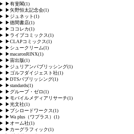
▶
有斐閣
(
1
)
▶
矢野恒太記念会
(
1
)
▶
ジュネット
(
1
)
▶
徳間書店
(
1
)
▶
ココレカ
(
1
)
▶
ライブコミックス
(
1
)
▶
CLAPコミックス
(
1
)
▶
シュークリーム
(
1
)
▶
macaronRINX
(
1
)
▶
宙出版
(
1
)
▶
ジュリアンパブリッシング
(
1
)
▶
ゴルフダイジェスト社
(
1
)
▶
DTSパブリッシング
(
1
)
▶
standards
(
1
)
▶
グループ・ゼロ
(
1
)
▶
モバイルメディアリサーチ
(
1
)
▶
光文社
(
1
)
▶
ブシロードワークス
(
1
)
▶
Wa plus（ワプラス）
(
1
)
▶
オーム社
(
1
)
▶
カーグラフィック
(
1
)