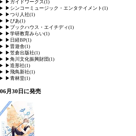
▶
ガイドワークス
(
1
)
▶
シンコーミュージック・エンタテイメント
(
1
)
▶
つり人社
(
1
)
▶
ぴあ
(
1
)
▶
ブックハウス・エイチディ
(
1
)
▶
学研教育みらい
(
1
)
▶
日経BP
(
1
)
▶
晋遊舎
(
1
)
▶
笠倉出版社
(
1
)
▶
角川文化振興財団
(
1
)
▶
造形社
(
1
)
▶
飛鳥新社
(
1
)
▶
青林堂
(
1
)
06月30日
に発売