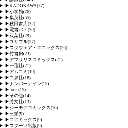
▶
KADOKAWA
(
77
)
▶
小学館
(
76
)
▶
集英社
(
55
)
▶
秋田書店
(
32
)
▶
電書バト
(
30
)
▶
双葉社
(
29
)
▶
ユサブル
(
27
)
▶
スクウェア・エニックス
(
26
)
▶
竹書房
(
23
)
▶
アマリリスコミックス
(
21
)
▶
一迅社
(
21
)
▶
アムコミ
(
19
)
▶
白泉社
(
18
)
▶
ナンバーナイン
(
15
)
▶
forcs
(
15
)
▶
その他
(
14
)
▶
芳文社
(
13
)
▶
シーモアコミックス
(
10
)
▶
三栄
(
9
)
▶
コアミックス
(
9
)
▶
スターツ出版
(
9
)