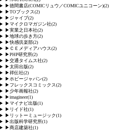
▶
徳間書店(COMICリュウ／COMICユニコーン)
(
2
)
▶
TOブックス
(
2
)
▶
ジャイブ
(
2
)
▶
マイクロマガジン社
(
2
)
▶
実業之日本社
(
2
)
▶
地球の歩き方
(
2
)
▶
快感倶楽部
(
2
)
▶
ＣＥメディアハウス
(
2
)
▶
PHP研究所
(
2
)
▶
交通タイムス社
(
2
)
▶
太田出版
(
2
)
▶
祥伝社
(
2
)
▶
ホビージャパン
(
2
)
▶
フレックスコミックス
(
2
)
▶
少年画報社
(
2
)
▶
imagineer
(
1
)
▶
マイナビ出版
(
1
)
▶
リイド社
(
1
)
▶
リットーミュージック
(
1
)
▶
出版科学研究所
(
1
)
▶
商店建築社
(
1
)