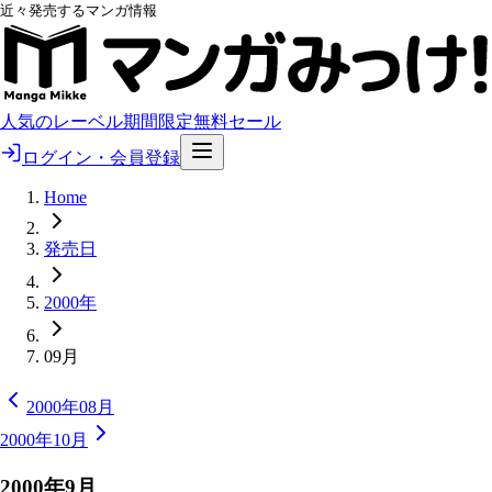
近々発売するマンガ情報
人気のレーベル
期間限定無料
セール
ログイン・会員登録
Home
発売日
2000年
09月
2000年08月
2000年10月
2000
年
9
月