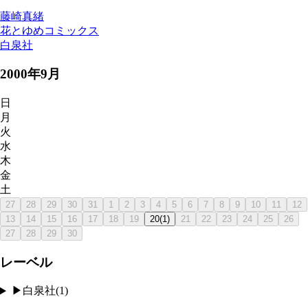
藤崎真緒
花とゆめコミックス
白泉社
2000
年
9
月
日
月
火
水
木
金
土
27
28
29
30
31
1
2
3
4
5
6
7
8
9
10
11
12
13
14
15
16
17
18
19
20
(
1
)
21
22
23
24
25
26
27
28
29
30
レーベル
▶
白泉社
(
1
)