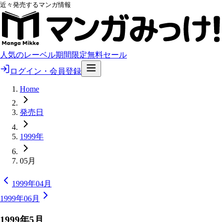
近々発売するマンガ情報
人気のレーベル
期間限定無料
セール
ログイン・会員登録
Home
発売日
1999年
05月
1999年04月
1999年06月
1999
年
5
月