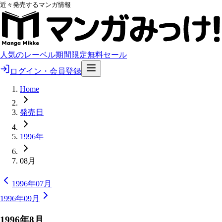
近々発売するマンガ情報
人気のレーベル
期間限定無料
セール
ログイン・会員登録
Home
発売日
1996年
08月
1996年07月
1996年09月
1996
年
8
月