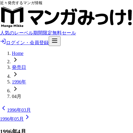
近々発売するマンガ情報
人気のレーベル
期間限定無料
セール
ログイン・会員登録
Home
発売日
1996年
04月
1996年03月
1996年05月
1996
年
4
月