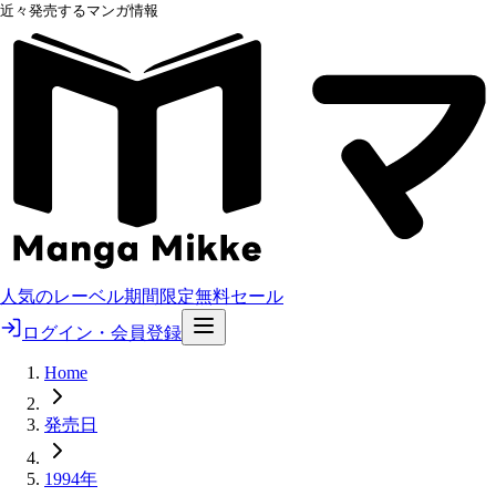
近々発売するマンガ情報
人気のレーベル
期間限定無料
セール
ログイン・会員登録
Home
発売日
1994年