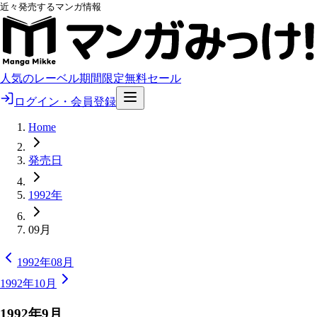
近々発売するマンガ情報
人気のレーベル
期間限定無料
セール
ログイン・会員登録
Home
発売日
1992年
09月
1992年08月
1992年10月
1992
年
9
月