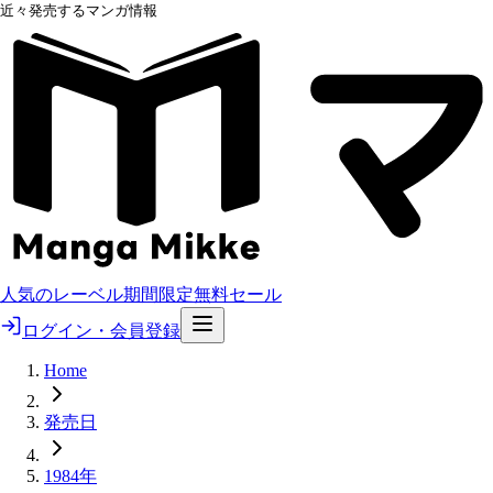
近々発売するマンガ情報
人気のレーベル
期間限定無料
セール
ログイン・会員登録
Home
発売日
1984年