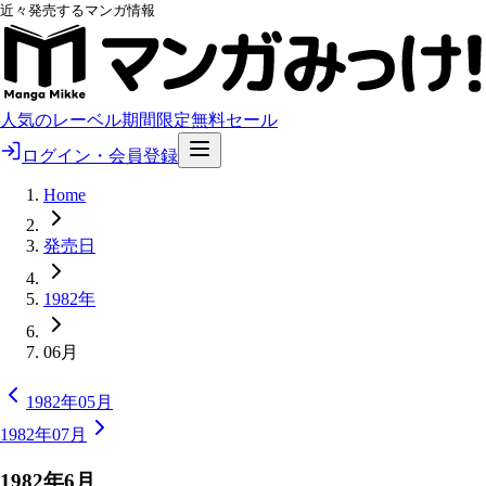
近々発売するマンガ情報
人気のレーベル
期間限定無料
セール
ログイン・会員登録
Home
発売日
1982年
06月
1982年05月
1982年07月
1982
年
6
月