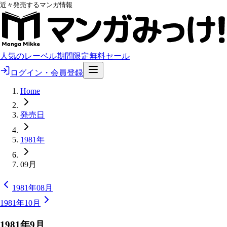
近々発売するマンガ情報
人気のレーベル
期間限定無料
セール
ログイン・会員登録
Home
発売日
1981年
09月
1981年08月
1981年10月
1981
年
9
月