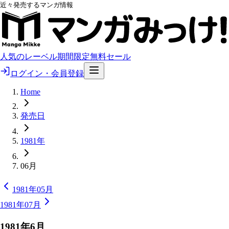
近々発売するマンガ情報
人気のレーベル
期間限定無料
セール
ログイン・会員登録
Home
発売日
1981年
06月
1981年05月
1981年07月
1981
年
6
月