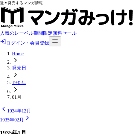
近々発売するマンガ情報
人気のレーベル
期間限定無料
セール
ログイン・会員登録
Home
発売日
1935年
01月
1934年12月
1935年02月
1935
年
1
月