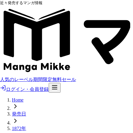
近々発売するマンガ情報
人気のレーベル
期間限定無料
セール
ログイン・会員登録
Home
発売日
1872年