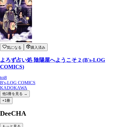
気になる
購入済み
よろず占い処 陰陽屋へようこそ 2 (B's-LOG
COMICS)
toi8
B's-LOG COMICS
KADOKAWA
他
1
冊を見る →
+1冊
DeeCHA
もっと見る