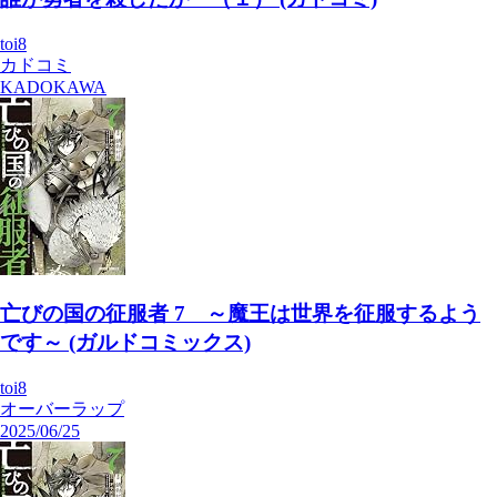
toi8
カドコミ
KADOKAWA
亡びの国の征服者 7 ～魔王は世界を征服するよう
です～ (ガルドコミックス)
toi8
オーバーラップ
2025/06/25