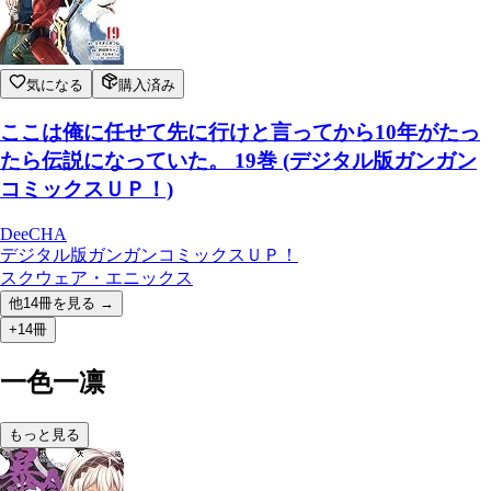
気になる
購入済み
ここは俺に任せて先に行けと言ってから10年がたっ
たら伝説になっていた。 19巻 (デジタル版ガンガン
コミックスＵＰ！)
DeeCHA
デジタル版ガンガンコミックスＵＰ！
スクウェア・エニックス
他
14
冊を見る →
+14冊
一色一凛
もっと見る