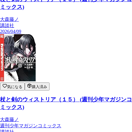
ミックス)
大森藤ノ
講談社
2026/04/09
気になる
購入済み
杖と剣のウィストリア（１５） (週刊少年マガジンコ
ミックス)
大森藤ノ
週刊少年マガジンコミックス
講談社