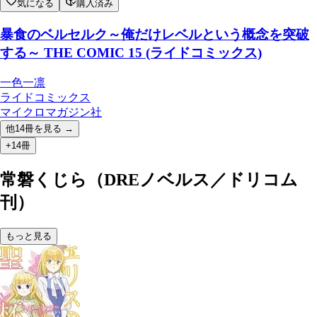
気になる
購入済み
暴食のベルセルク～俺だけレベルという概念を突破
する～ THE COMIC 15 (ライドコミックス)
一色一凛
ライドコミックス
マイクロマガジン社
他
14
冊を見る →
+14冊
常磐くじら（DREノベルス／ドリコム
刊）
もっと見る