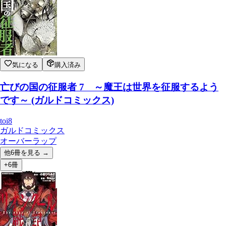
気になる
購入済み
亡びの国の征服者 7 ～魔王は世界を征服するよう
です～ (ガルドコミックス)
toi8
ガルドコミックス
オーバーラップ
他
6
冊を見る →
+6冊