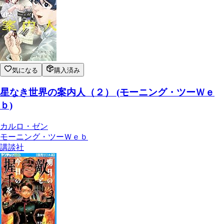
気になる
購入済み
星なき世界の案内人（２） (モーニング・ツーＷｅ
ｂ)
カルロ・ゼン
モーニング・ツーＷｅｂ
講談社