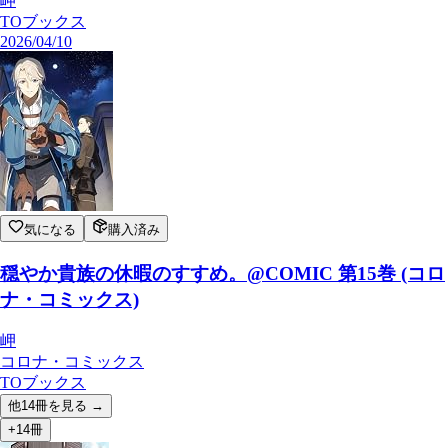
岬
TOブックス
2026/04/10
気になる
購入済み
穏やか貴族の休暇のすすめ。@COMIC 第15巻 (コロ
ナ・コミックス)
岬
コロナ・コミックス
TOブックス
他
14
冊を見る →
+14冊