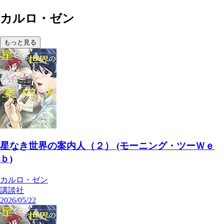
カルロ・ゼン
もっと見る
星なき世界の案内人（２） (モーニング・ツーＷｅ
ｂ)
カルロ・ゼン
講談社
2026/05/22