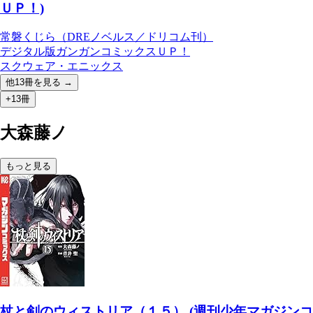
ＵＰ！)
常磐くじら（DREノベルス／ドリコム刊）
デジタル版ガンガンコミックスＵＰ！
スクウェア・エニックス
他
13
冊を見る →
+13冊
大森藤ノ
もっと見る
杖と剣のウィストリア（１５） (週刊少年マガジンコ