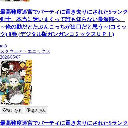
最高難度迷宮でパーティに置き去りにされたSランク
剣士、本当に迷いまくって誰も知らない最深部へ
～俺の勘だとたぶんこっちが出口だと思う～(コミッ
ク) 8巻 (デジタル版ガンガンコミックスＵＰ！)
toi8
スクウェア・エニックス
2026/05/07
気になる
購入済み
最高難度迷宮でパーティに置き去りにされたSランク