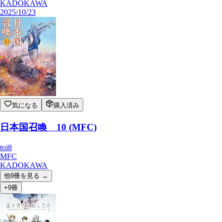
KADOKAWA
2025/10/23
気になる
購入済み
日本国召喚 10 (MFC)
toi8
MFC
KADOKAWA
他
9
冊を見る →
+9冊