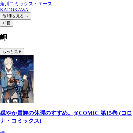
角川コミックス・エース
KADOKAWA
他
1
冊を見る →
+1冊
岬
もっと見る
穏やか貴族の休暇のすすめ。@COMIC 第15巻 (コロ
ナ・コミックス)