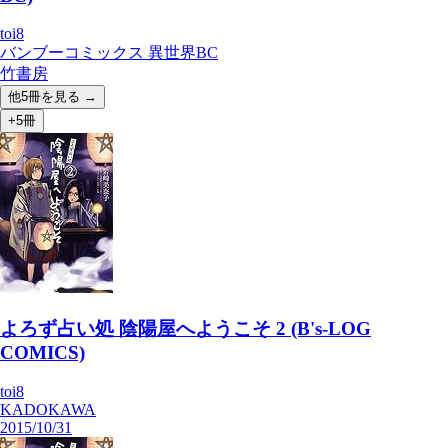
toi8
バンブーコミックス 異世界BC
竹書房
他
5
冊を見る →
+5冊
よろず占い処 陰陽屋へようこそ 2 (B's-LOG
COMICS)
toi8
KADOKAWA
2015/10/31