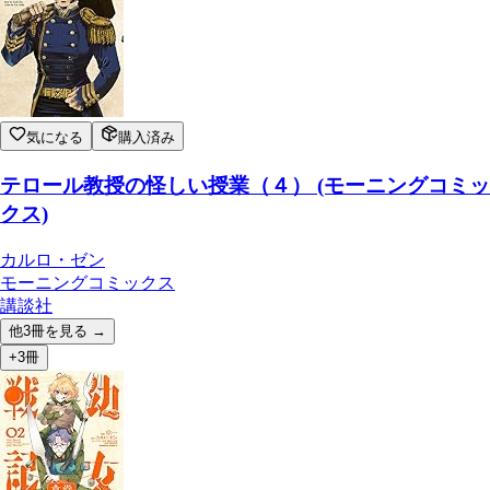
気になる
購入済み
テロール教授の怪しい授業（４） (モーニングコミッ
クス)
カルロ・ゼン
モーニングコミックス
講談社
他
3
冊を見る →
+3冊