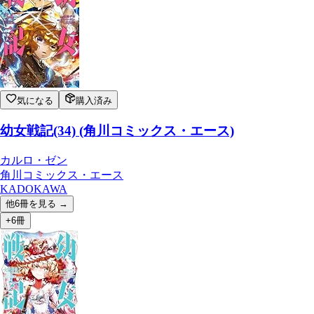
気になる
購入済み
幼女戦記(34) (角川コミックス・エース)
カルロ・ゼン
角川コミックス・エース
KADOKAWA
他
6
冊を見る →
+6冊