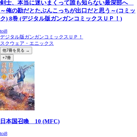
剣士、本当に迷いまくって誰も知らない最深部へ
～俺の勘だとたぶんこっちが出口だと思う～(コミッ
ク) 8巻 (デジタル版ガンガンコミックスＵＰ！)
toi8
デジタル版ガンガンコミックスＵＰ！
スクウェア・エニックス
他
7
冊を見る →
+7冊
日本国召喚 10 (MFC)
toi8