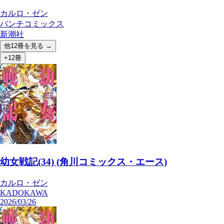
カルロ・ゼン
バンチコミックス
新潮社
他
12
冊を見る →
+12冊
幼女戦記(34) (角川コミックス・エース)
カルロ・ゼン
KADOKAWA
2026/03/26