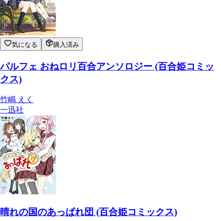
気になる
購入済み
パルフェ おねロリ百合アンソロジー (百合姫コミッ
クス)
竹嶋 えく
一迅社
晴れの国のあっぱれ団 (百合姫コミックス)