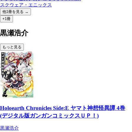
スクウェア・エニックス
他
1
冊を見る →
+1冊
黒瀬浩介
もっと見る
Holoearth Chronicles Side:E ヤマト神想怪異譚 4巻
(デジタル版ガンガンコミックスＵＰ！)
黒瀬浩介