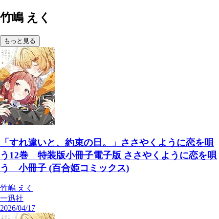
竹嶋 えく
もっと見る
「すれ違いと、約束の日。」ささやくように恋を唄
う12巻 特装版小冊子電子版 ささやくように恋を唄
う 小冊子 (百合姫コミックス)
竹嶋 えく
一迅社
2026/04/17