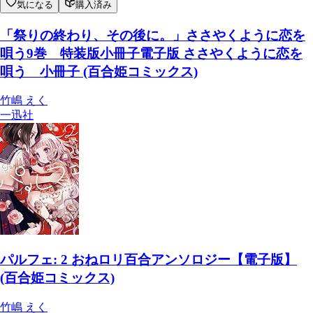
気になる
購入済み
「祭りの終わり、その後に。」ささやくように恋を
唄う9巻 特装版小冊子電子版 ささやくように恋を
唄う 小冊子 (百合姫コミックス)
竹嶋 えく
一迅社
パルフェ: 2 おねロリ百合アンソロジー【電子版】
(百合姫コミックス)
竹嶋 えく