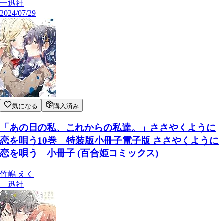
一迅社
2024/07/29
気になる
購入済み
「あの日の私、これからの私達。」ささやくように
恋を唄う10巻 特装版小冊子電子版 ささやくように
恋を唄う 小冊子 (百合姫コミックス)
竹嶋 えく
一迅社