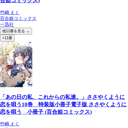
合姫コミックス)
竹嶋 えく
百合姫コミックス
一迅社
他
11
冊を見る →
+11冊
「あの日の私、これからの私達。」ささやくように
恋を唄う10巻 特装版小冊子電子版 ささやくように
恋を唄う 小冊子 (百合姫コミックス)
竹嶋 えく