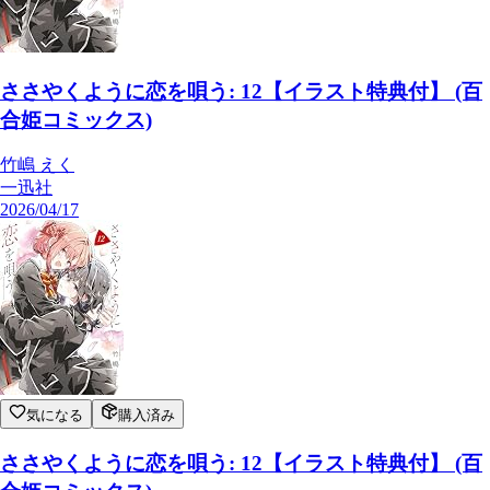
ささやくように恋を唄う: 12【イラスト特典付】 (百
合姫コミックス)
竹嶋 えく
一迅社
2026/04/17
気になる
購入済み
ささやくように恋を唄う: 12【イラスト特典付】 (百