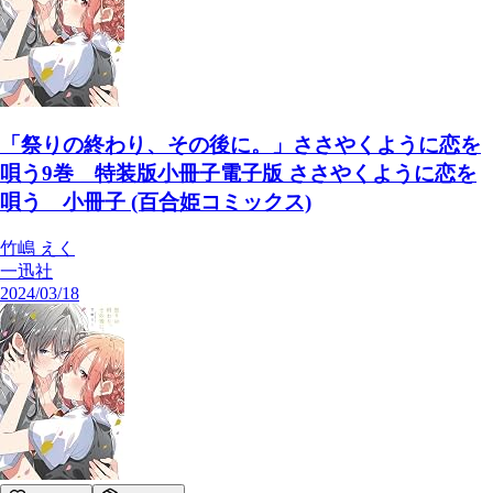
「祭りの終わり、その後に。」ささやくように恋を
唄う9巻 特装版小冊子電子版 ささやくように恋を
唄う 小冊子 (百合姫コミックス)
竹嶋 えく
一迅社
2024/03/18