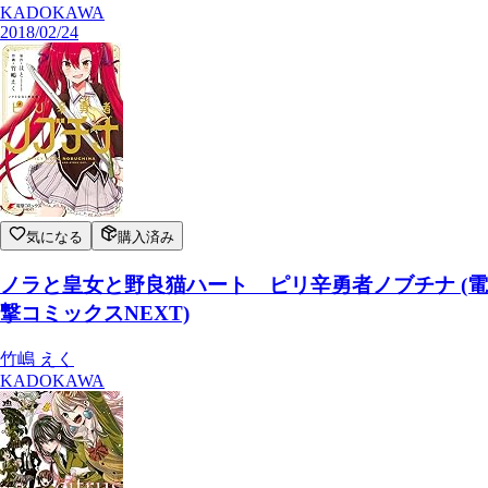
KADOKAWA
2018/02/24
気になる
購入済み
ノラと皇女と野良猫ハート ピリ辛勇者ノブチナ (電
撃コミックスNEXT)
竹嶋 えく
KADOKAWA