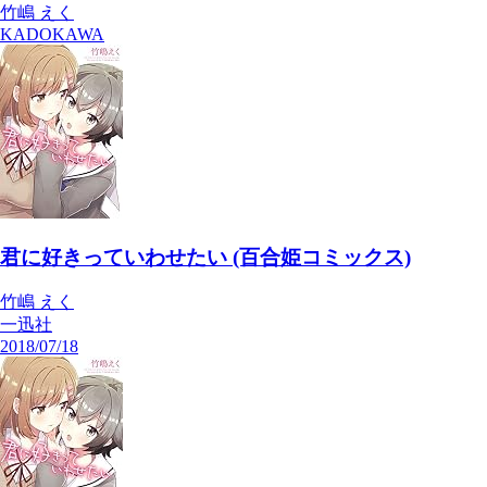
竹嶋 えく
KADOKAWA
君に好きっていわせたい (百合姫コミックス)
竹嶋 えく
一迅社
2018/07/18