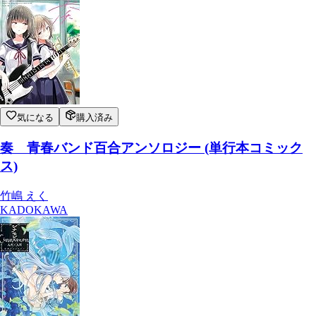
気になる
購入済み
奏 青春バンド百合アンソロジー (単行本コミック
ス)
竹嶋 えく
KADOKAWA