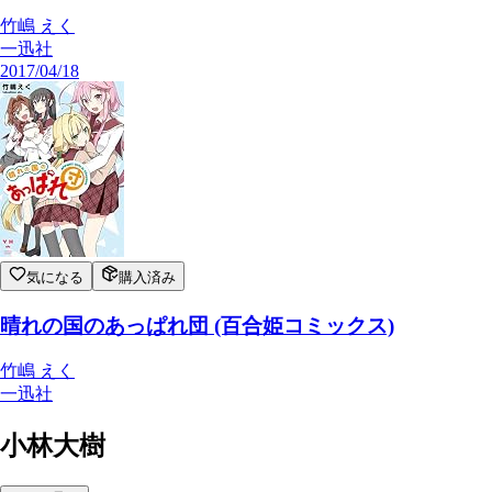
竹嶋 えく
一迅社
2017/04/18
気になる
購入済み
晴れの国のあっぱれ団 (百合姫コミックス)
竹嶋 えく
一迅社
小林大樹