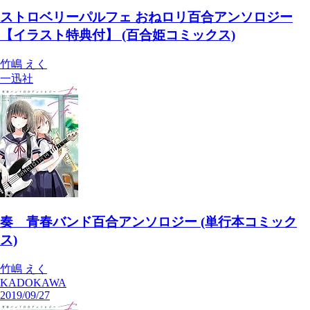
ストロベリーパルフェ おねロリ百合アンソロジー
【イラスト特典付】 (百合姫コミックス)
竹嶋 えく
一迅社
奏 青春バンド百合アンソロジー (単行本コミック
ス)
竹嶋 えく
KADOKAWA
2019/09/27