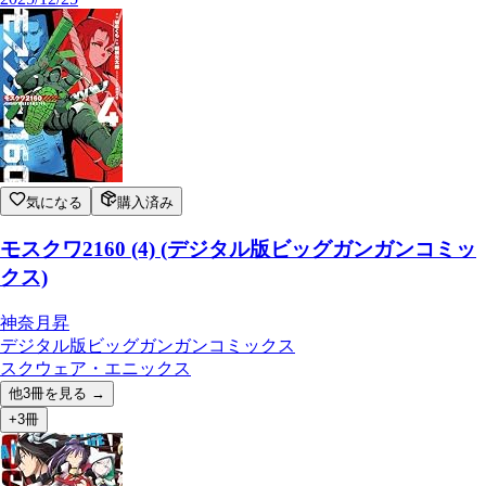
気になる
購入済み
モスクワ2160 (4) (デジタル版ビッグガンガンコミッ
クス)
神奈月昇
デジタル版ビッグガンガンコミックス
スクウェア・エニックス
他
3
冊を見る →
+3冊