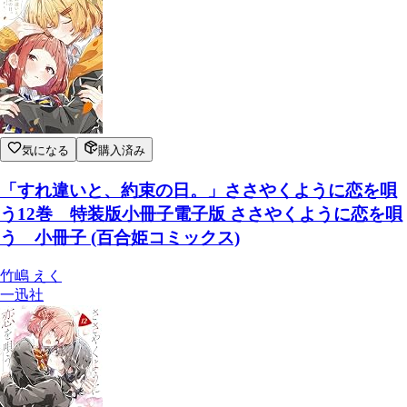
気になる
購入済み
「すれ違いと、約束の日。」ささやくように恋を唄
う12巻 特装版小冊子電子版 ささやくように恋を唄
う 小冊子 (百合姫コミックス)
竹嶋 えく
一迅社