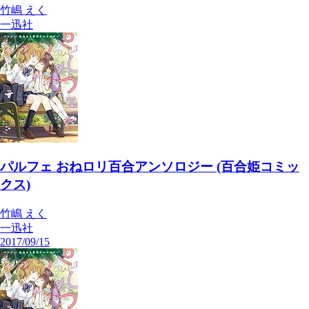
竹嶋 えく
一迅社
パルフェ おねロリ百合アンソロジー (百合姫コミッ
クス)
竹嶋 えく
一迅社
2017/09/15