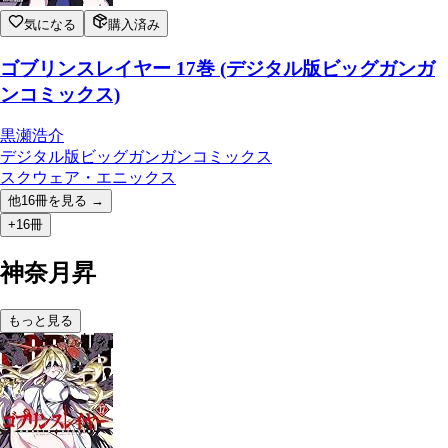
気になる
購入済み
ゴブリンスレイヤー 17巻 (デジタル版ビッグガンガ
ンコミックス)
黒瀬浩介
デジタル版ビッグガンガンコミックス
スクウェア・エニックス
他
16
冊を見る →
+16冊
神奈月昇
もっと見る