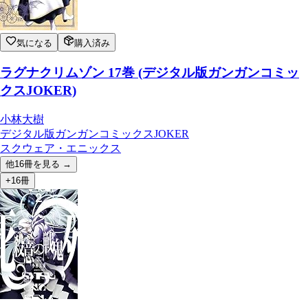
気になる
購入済み
ラグナクリムゾン 17巻 (デジタル版ガンガンコミッ
クスJOKER)
小林大樹
デジタル版ガンガンコミックスJOKER
スクウェア・エニックス
他
16
冊を見る →
+16冊