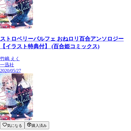
ストロベリーパルフェ おねロリ百合アンソロジー
【イラスト特典付】 (百合姫コミックス)
竹嶋 えく
一迅社
2020/05/27
気になる
購入済み