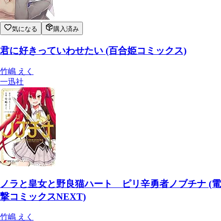
気になる
購入済み
君に好きっていわせたい (百合姫コミックス)
竹嶋 えく
一迅社
ノラと皇女と野良猫ハート ピリ辛勇者ノブチナ (電
撃コミックスNEXT)
竹嶋 えく