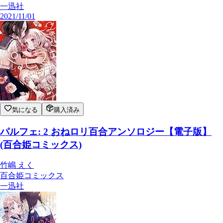
一迅社
2021/11/01
気になる
購入済み
パルフェ: 2 おねロリ百合アンソロジー【電子版】
(百合姫コミックス)
竹嶋 えく
百合姫コミックス
一迅社