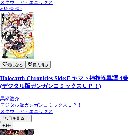
スクウェア・エニックス
2026/06/05
気になる
購入済み
Holoearth Chronicles Side:E ヤマト神想怪異譚 4巻
(デジタル版ガンガンコミックスＵＰ！)
黒瀬浩介
デジタル版ガンガンコミックスＵＰ！
スクウェア・エニックス
他
3
冊を見る →
+3冊